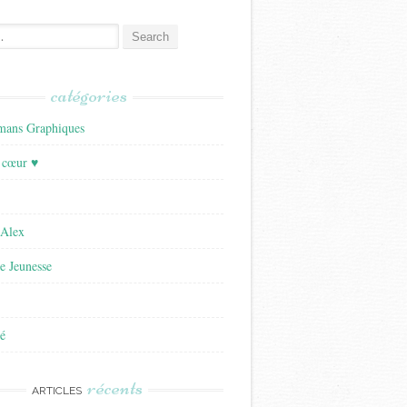
catégories
ans Graphiques
 cœur ♥
'Alex
re Jeunesse
é
récents
ARTICLES