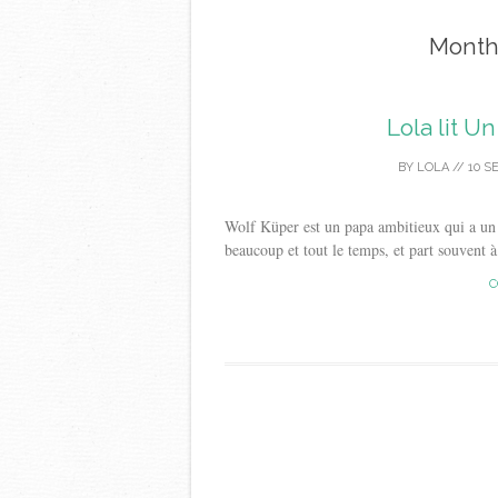
Month
Lola lit U
BY
LOLA
//
10 S
Wolf Küper est un papa ambitieux qui a un tr
beaucoup et tout le temps, et part souvent à
C