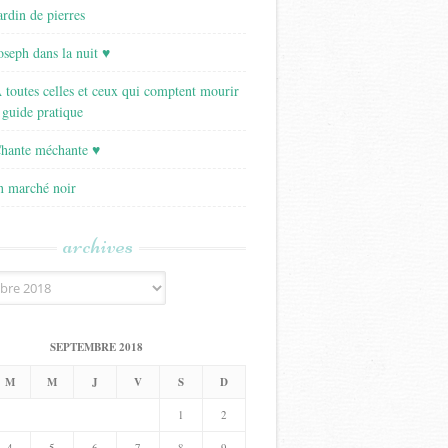
ardin de pierres
Joseph dans la nuit ♥
A toutes celles et ceux qui comptent mourir
 guide pratique
Chante méchante ♥
Un marché noir
archives
SEPTEMBRE 2018
M
M
J
V
S
D
1
2
4
5
6
7
8
9