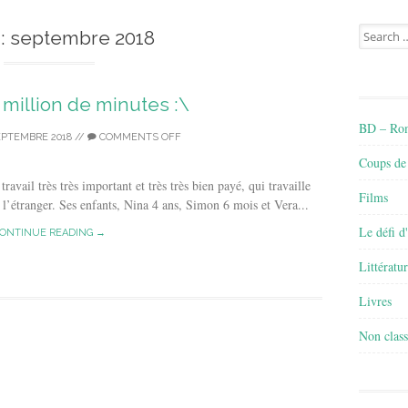
Search
:
septembre 2018
for:
n million de minutes :\
BD – Rom
EPTEMBRE 2018
//
COMMENTS OFF
Coups de
avail très très important et très très bien payé, qui travaille
Films
 l’étranger. Ses enfants, Nina 4 ans, Simon 6 mois et Vera...
Le défi d
ONTINUE READING →
Littératu
Livres
Non class