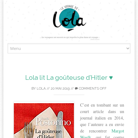
Skip
to
content
Lola lit La goûteuse d’Hitler ♥
BY
LOLA
//
20 MAI 2019
//
COMMENTS OFF
C’est en tombant sur un
court article dans un
journal italien en 2014,
que l’auteure a eu envie
de rencontrer
Margot
Woelk
, qui fut contre