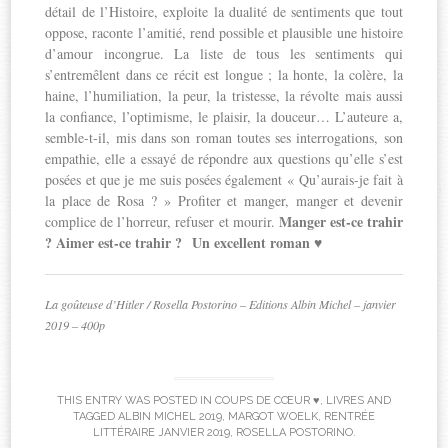
détail de l’Histoire, exploite la dualité de sentiments que tout
oppose, raconte l’amitié, rend possible et plausible une histoire
d’amour incongrue. La liste de tous les sentiments qui
s’entremêlent dans ce récit est longue ; la honte, la colère, la
haine, l’humiliation, la peur, la tristesse, la révolte mais aussi
la confiance, l’optimisme, le plaisir, la douceur… L’auteure a,
semble-t-il, mis dans son roman toutes ses interrogations, son
empathie, elle a essayé de répondre aux questions qu’elle s’est
posées et que je me suis posées également « Qu’aurais-je fait à
la place de Rosa ? » Profiter et manger, manger et devenir
Manger est-ce trahir
complice de l’horreur, refuser et mourir.
? Aimer est-ce trahir ?
Un excellent roman ♥
La goûteuse d’Hitler / Rosella Postorino – Editions Albin Michel – janvier
2019 – 400p
THIS ENTRY WAS POSTED IN
COUPS DE CŒUR ♥
,
LIVRES
AND
TAGGED
ALBIN MICHEL 2019
,
MARGOT WOELK
,
RENTRÉE
LITTÉRAIRE JANVIER 2019
,
ROSELLA POSTORINO
.