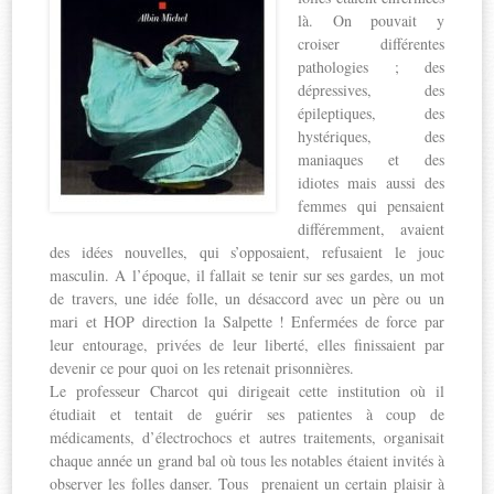
là. On pouvait y
croiser différentes
pathologies ; des
dépressives, des
épileptiques, des
hystériques, des
maniaques et des
idiotes mais aussi des
femmes qui pensaient
différemment, avaient
des idées nouvelles, qui s’opposaient, refusaient le jouc
masculin. A l’époque, il fallait se tenir sur ses gardes, un mot
de travers, une idée folle, un désaccord avec un père ou un
mari et HOP direction la Salpette ! Enfermées de force par
leur entourage, privées de leur liberté, elles finissaient par
devenir ce pour quoi on les retenait prisonnières.
Le professeur Charcot qui dirigeait cette institution où il
étudiait et tentait de guérir ses patientes à coup de
médicaments, d’électrochocs et autres traitements, organisait
chaque année un grand bal où tous les notables étaient invités à
observer les folles danser. Tous prenaient un certain plaisir à