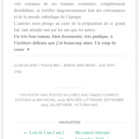
voir certaines de ces femmes costumées, complètement
désinhibées, se tortiller langoureusement loin des convenances
et de la morale catholique de l’époque.
L’auteure nous plonge au cœur de la préparation de ce grand
bal, tant attendu tant par les uns que les autres.
Un très bon roman, bien documenté, très pudique, à
l’écriture délicate que j’ai beaucoup aimé. Un coup de
coeur
♥
Le bal des folles / Victoria Mas – Editions Albin Michel – août 2019 –
256p
THIS ENTRY WAS POSTED IN
LIVRES
AND TAGGED
CHARCOT
,
EDITIONS ALBIN MICHEL 2019
,
RENTRÉE LITTÉRAIRE SEPTEMBRE
2019
,
SALPÊTRIÈRE
,
VICTORIA MAS
.
Post
NAVIGATION
←
Lola lit I am I am I
Ma rentrée littéraire
navigation
am
Septembre 2019
→