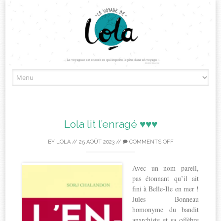
Skip
to
content
Lola lit l’enragé ♥♥♥
BY
LOLA
//
25 AOÛT 2023
//
COMMENTS OFF
Avec un nom pareil,
pas étonnant qu’il ait
fini à Belle-Ile en mer !
Jules Bonneau
homonyme du bandit
anarchiste et sa célèbre