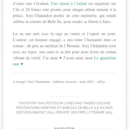
d’entre eux s’évadent.
Une chasse à l’enfant
est organisée sur
l’île et 20 francs sont promis pour chaque enfant ramené à la
police. Sorj Chalandon profite de cette mutinerie, qui rendit
célèbre la colonie de Belle Ile, pour rendre sa liberté à Jules.
Lu en une nuit avec la rage au ventre et l’espoir au cœur.
L’auteur, cet homme engagé, a mis toute l’humanité dans ce
roman : du pire au meilleur de l’Homme. Sorj Chalandon écrit
avec ses tripes, son cœur et sa tête pour nous livrer un roman
vibrant de vérité. J’ai aimé ♥ J’avais aimé aussi
Le quatrième
mur
♥
L’enragé / Sorj Chalandon – Editions Grasset – août 2023 – 416 p.
THIS ENTRY WAS POSTED IN
LIVRES
AND TAGGED
COLONIE
PÉNITENTIAIRE MARITIME ET AGRICOLE DE BELLE ILE EN MER
,
EDITIONS GRASSET 2023
,
PRÉVERT
,
RENTRÉE LITTÉRAIRE 2023
.
NAVIGATION