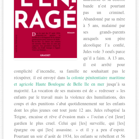
bande n’est pourtant
pas un criminel.
Abandonné par sa mère
à 5 ans, malaimé par
ses grands-parents
auxquels son père
alcoolique l’a confié,
Jules vole 3 oeufs parce
qu’il a faim. A 13 ans,
il est arrêté pour
complicité d’incendie, sa famille ne souhaitant pas le
récupérer, il est envoyé dans
la colonie pénitentiaire maritime
et agricole Haute Boulogne de Belle Ile en mer
jusqu’à sa
majorité. La vocation de ses maisons est de « redresser » les
enfants par le travail mais la violence des humiliations, des
coups et des punitions s’abat quotidiennement sur les enfants
dont les plus jeunes ont tout juste 12 ans. Jules rebaptisé la
Teigne, encaisse et rêve d’évasion mais « l’océan c’est [leur]
gardien le plus cruel. Celui qui [les] surveille, qui [les]
épargne ou qui [les] assassine. » et il y a peu d’espoir.
Pourtant un soir d’août de 1934, les enfants se rebellent et 56