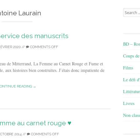
Search
toine Laurain
for:
 Service des manuscrits
BD – Rom
FÉVRIER 2020
//
COMMENTS OFF
Coups de
peau de Mitterrand, La Femme au Carnet Rouge et Fume et
Films
le, aux histoires bien construites. J’étais donc impatiente de
Le défi d
ONTINUE READING →
Littératu
Livres
Non class
femme au carnet rouge ♥
OCTOBRE 2014
//
COMMENTS OFF