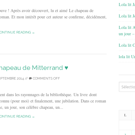
Lola lit J
ve ! Après avoir découvert, lu et aimé Le chapeau de
Lola lit 
 roman. Et mon intérêt pour cet auteur se confirme, décidément,
Lola lit 
ONTINUE READING →
un jour –
Lola lit 
lola lit 
 Chapeau de Mitterrand ♥
EPTEMBRE 2014
//
COMMENTS OFF
Archives
ent dans les rayonnages de la bibliothèque. Un livre dont
inconnu (pour moi) et finalement, une jubilation. Dans ce roman
, un jour, son célèbre chapeau, un...
L
ONTINUE READING →
3