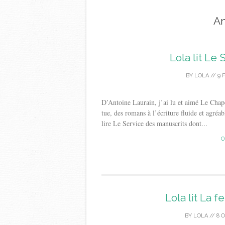
An
Lola lit Le
BY
LOLA
//
9 
D’Antoine Laurain, j’ai lu et aimé Le Cha
tue, des romans à l’écriture fluide et agréab
lire Le Service des manuscrits dont...
C
Lola lit La 
BY
LOLA
//
8 