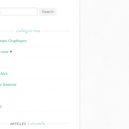
catégories
ans Graphiques
 cœur ♥
'Alex
re Jeunesse
é
récents
ARTICLES