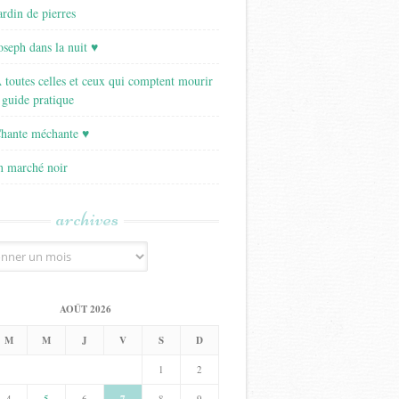
ardin de pierres
Joseph dans la nuit ♥
A toutes celles et ceux qui comptent mourir
 guide pratique
Chante méchante ♥
Un marché noir
archives
AOÛT 2026
M
M
J
V
S
D
1
2
4
5
6
8
9