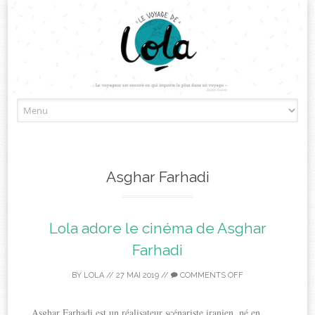
Skip
to
content
Asghar Farhadi
Lola adore le cinéma de Asghar
Farhadi
BY
LOLA
//
27 MAI 2019
//
COMMENTS OFF
Asghar Farhadi est un réalisateur scénariste iranien, né en