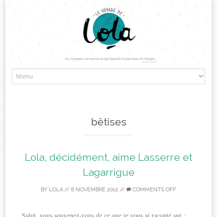
Skip
to
content
bêtises
Lola, décidément, aime Lasserre et
Lagarrigue
BY
LOLA
//
8 NOVEMBRE 2012
//
COMMENTS OFF
Salut, vous souvenez-vous de ce que je vous ai raconté sur :