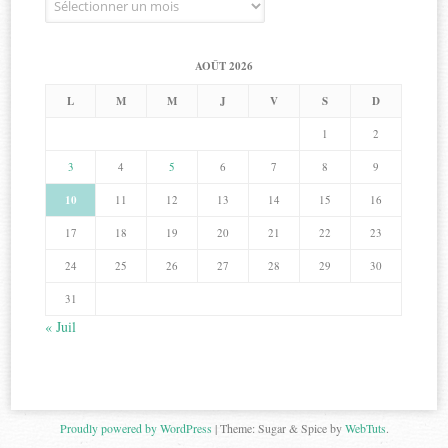
AOÛT 2026
L
M
M
J
V
S
D
1
2
3
4
5
6
7
8
9
10
11
12
13
14
15
16
17
18
19
20
21
22
23
24
25
26
27
28
29
30
31
« Juil
Proudly powered by WordPress
|
Theme: Sugar & Spice by
WebTuts
.