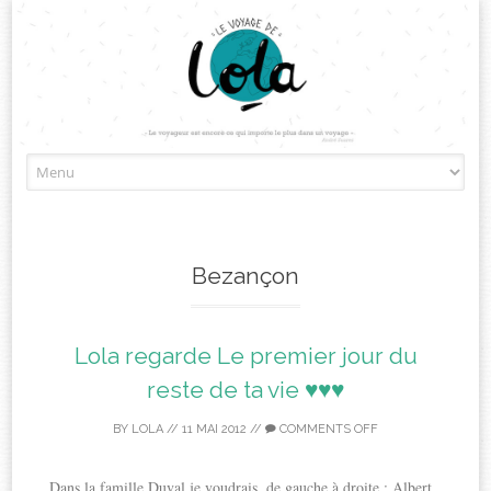
Skip
to
content
Bezançon
Lola regarde Le premier jour du
reste de ta vie ♥♥♥
BY
LOLA
//
11 MAI 2012
//
COMMENTS OFF
Dans la famille Duval je voudrais, de gauche à droite : Albert