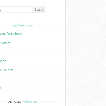
catégories
ans Graphiques
 cœur ♥
'Alex
re Jeunesse
é
récents
ARTICLES