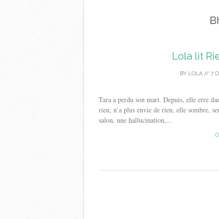
B
Lola lit R
BY
LOLA
//
7 
Tara a perdu son mari. Depuis, elle erre da
rien, n’a plus envie de rien, elle sombre, se
salon, une hallucination,...
C