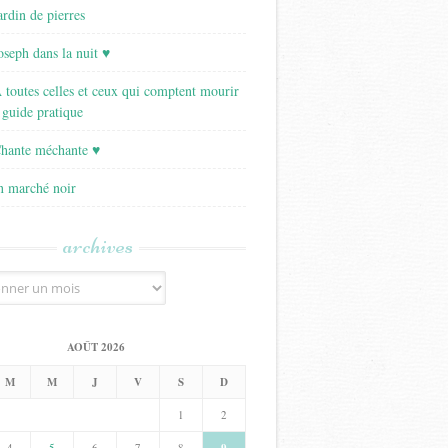
ardin de pierres
Joseph dans la nuit ♥
A toutes celles et ceux qui comptent mourir
 guide pratique
Chante méchante ♥
Un marché noir
archives
AOÛT 2026
M
M
J
V
S
D
1
2
4
5
6
7
8