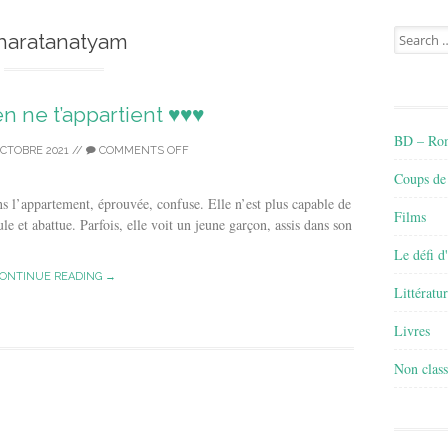
Search
haratanatyam
for:
ien ne t’appartient ♥♥♥
BD – Rom
OCTOBRE 2021
//
COMMENTS OFF
Coups de
ns l’appartement, éprouvée, confuse. Elle n’est plus capable de
Films
ule et abattue. Parfois, elle voit un jeune garçon, assis dans son
Le défi d
ONTINUE READING →
Littératu
Livres
Non class