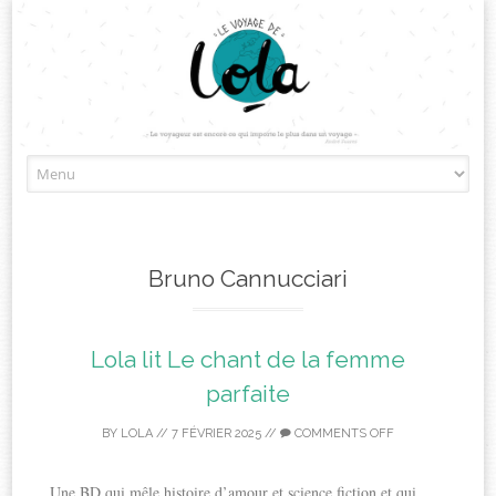
Skip
to
content
Bruno Cannucciari
Lola lit Le chant de la femme
parfaite
BY
LOLA
//
7 FÉVRIER 2025
//
COMMENTS OFF
Une BD qui mêle histoire d’amour et science fiction et qui