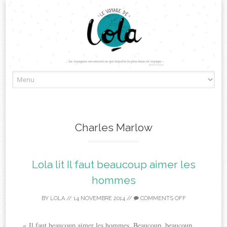
Skip
to
content
Charles Marlow
Lola lit Il faut beaucoup aimer les
hommes
BY
LOLA
//
14 NOVEMBRE 2014
//
COMMENTS OFF
« Il faut beaucoup aimer les hommes. Beaucoup, beaucoup.