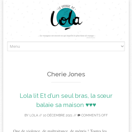
Skip
to
content
Cherie Jones
Lola lit Et d’un seul bras, la sœur
balaie sa maison ♥♥♥
BY
LOLA
//
10 DÉCEMBRE 2021
//
COMMENTS OFF
Que de violence, de maltraitance, de mépris ! Toutes les