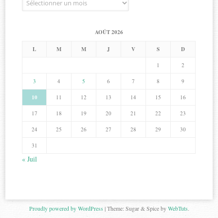
AOÛT 2026
L
M
M
J
V
S
D
1
2
3
4
5
6
7
8
9
10
11
12
13
14
15
16
17
18
19
20
21
22
23
24
25
26
27
28
29
30
31
« Juil
Proudly powered by WordPress
|
Theme: Sugar & Spice by
WebTuts
.