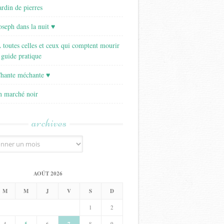
ardin de pierres
Joseph dans la nuit ♥
A toutes celles et ceux qui comptent mourir
 guide pratique
Chante méchante ♥
Un marché noir
archives
AOÛT 2026
M
M
J
V
S
D
1
2
4
5
6
8
9