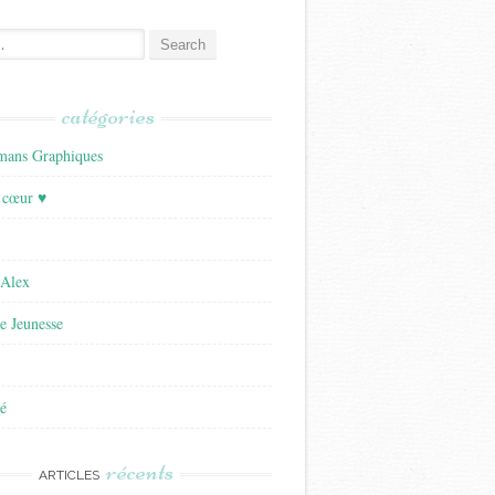
catégories
ans Graphiques
 cœur ♥
'Alex
re Jeunesse
é
récents
ARTICLES