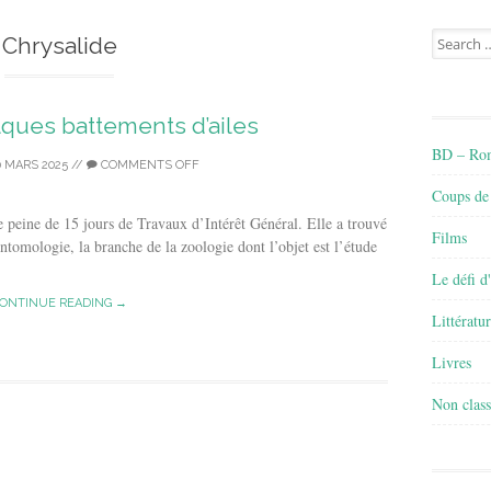
Search
Chrysalide
for:
lques battements d’ailes
BD – Rom
0 MARS 2025
//
COMMENTS OFF
Coups de
ne peine de 15 jours de Travaux d’Intérêt Général. Elle a trouvé
Films
tomologie, la branche de la zoologie dont l’objet est l’étude
Le défi d
ONTINUE READING →
Littératu
Livres
Non class