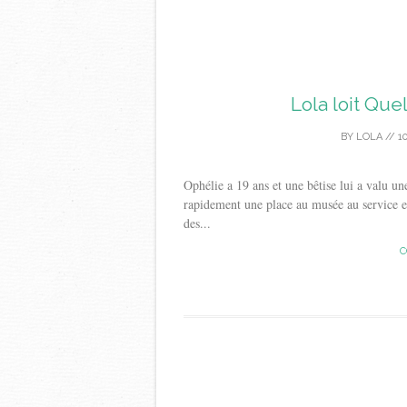
Lola loit Que
BY
LOLA
//
1
Ophélie a 19 ans et une bêtise lui a valu u
rapidement une place au musée au service en
des...
C