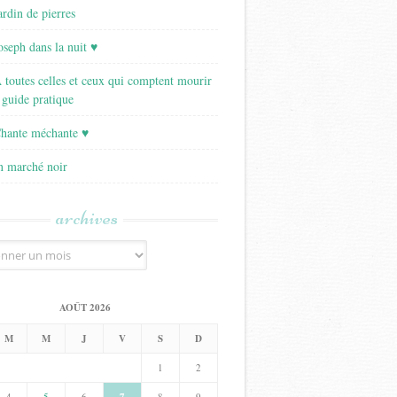
ardin de pierres
Joseph dans la nuit ♥
A toutes celles et ceux qui comptent mourir
 guide pratique
Chante méchante ♥
Un marché noir
archives
AOÛT 2026
M
M
J
V
S
D
1
2
4
5
6
8
9