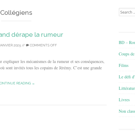
Search
Collégiens
for:
uand dérape la rumeur
BD – Rom
JANVIER 2025
//
COMMENTS OFF
Coups de
r expliquer les mécanismes de la rumeur et ses conséquences,
Films
 où sont invités tous les copains de Jérémy. C’est une grande
Le défi d
ONTINUE READING →
Littératu
Livres
Non class