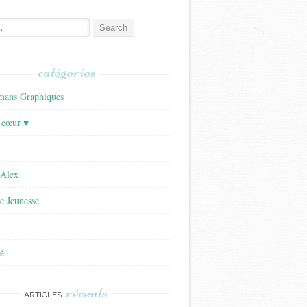
catégories
ans Graphiques
 cœur ♥
'Alex
re Jeunesse
é
récents
ARTICLES