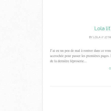
Lola li
BY
LOLA
//
27 N
J’ai eu un peu de mal à rentrer dans ce roma
accrochée pour passer les premières pages. Et
de la dernière léproserie...
C