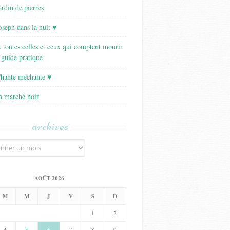
ardin de pierres
Joseph dans la nuit ♥
A toutes celles et ceux qui comptent mourir
 guide pratique
Chante méchante ♥
Un marché noir
archives
AOÛT 2026
M
M
J
V
S
D
1
2
4
5
7
8
9