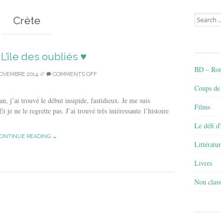
Search
Crète
for:
t L’île des oubliés ♥
BD – Rom
OVEMBRE 2014
//
COMMENTS OFF
Coups de
n, j’ai trouvé le début insipide, fastidieux. Je me suis
Films
 je ne le regrette pas. J’ai trouvé très intéressante l’histoire
Le défi d
ONTINUE READING →
Littératu
Livres
Non class