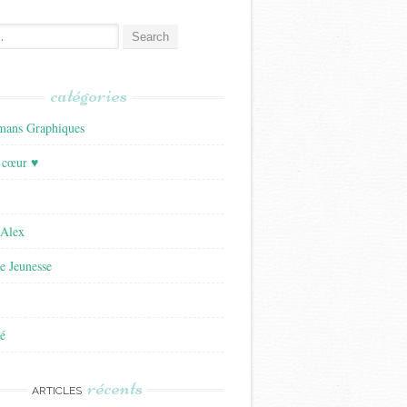
catégories
ans Graphiques
 cœur ♥
'Alex
re Jeunesse
é
récents
ARTICLES