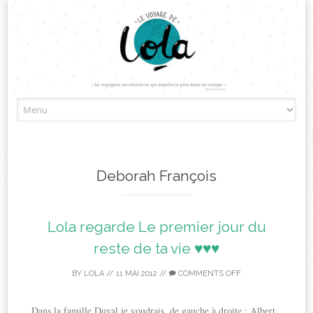
Skip
to
content
Deborah François
Lola regarde Le premier jour du
reste de ta vie ♥♥♥
BY
LOLA
//
11 MAI 2012
//
COMMENTS OFF
Dans la famille Duval je voudrais, de gauche à droite : Albert