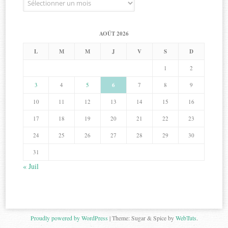
AOÛT 2026
L
M
M
J
V
S
D
1
2
3
4
5
6
7
8
9
10
11
12
13
14
15
16
17
18
19
20
21
22
23
24
25
26
27
28
29
30
31
« Juil
Proudly powered by WordPress
|
Theme: Sugar & Spice by
WebTuts
.