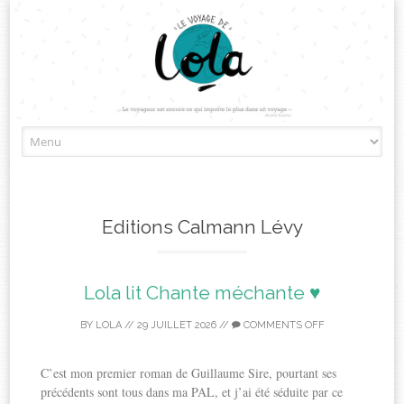
Skip
to
content
Editions Calmann Lévy
Lola lit Chante méchante ♥
BY
LOLA
//
29 JUILLET 2026
//
COMMENTS OFF
C’est mon premier roman de Guillaume Sire, pourtant ses
précédents sont tous dans ma PAL, et j’ai été séduite par ce