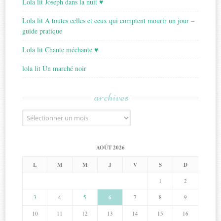
Lola lit Joseph dans la nuit ♥
Lola lit A toutes celles et ceux qui comptent mourir un jour –
guide pratique
Lola lit Chante méchante ♥
lola lit Un marché noir
archives
Archives
AOÛT 2026
L
M
M
J
V
S
D
1
2
3
4
5
6
7
8
9
10
11
12
13
14
15
16