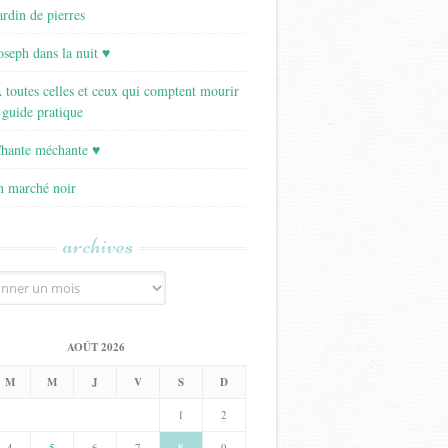
ardin de pierres
Joseph dans la nuit ♥
A toutes celles et ceux qui comptent mourir
 guide pratique
Chante méchante ♥
Un marché noir
archives
AOÛT 2026
M
M
J
V
S
D
1
2
4
5
6
7
9