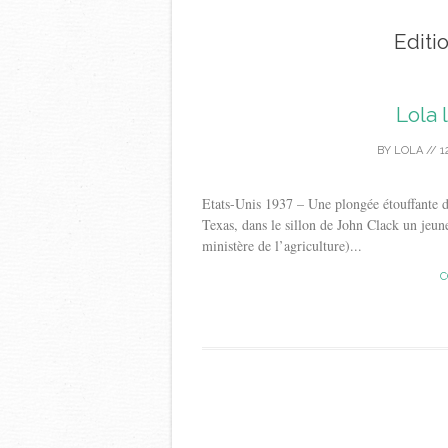
Editi
Lola 
BY
LOLA
//
1
Etats-Unis 1937 – Une plongée étouffante d
Texas, dans le sillon de John Clack un jeu
ministère de l’agriculture)...
C