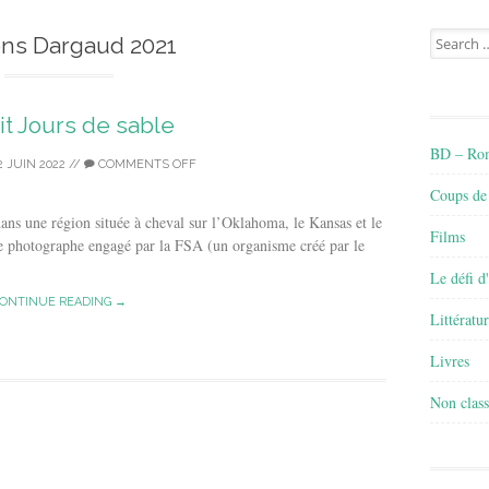
Search
ons Dargaud 2021
for:
lit Jours de sable
BD – Rom
2 JUIN 2022
//
COMMENTS OFF
Coups de
ans une région située à cheval sur l’Oklahoma, le Kansas et le
Films
ne photographe engagé par la FSA (un organisme créé par le
Le défi d
ONTINUE READING →
Littératu
Livres
Non class