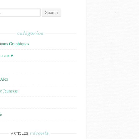
catégories
ans Graphiques
 cœur ♥
'Alex
re Jeunesse
é
récents
ARTICLES