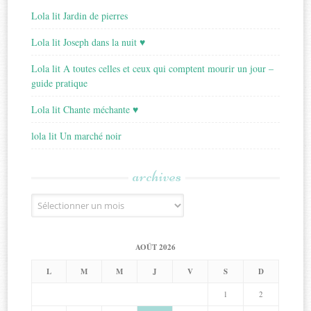
Lola lit Jardin de pierres
Lola lit Joseph dans la nuit ♥
Lola lit A toutes celles et ceux qui comptent mourir un jour –
guide pratique
Lola lit Chante méchante ♥
lola lit Un marché noir
archives
Archives
AOÛT 2026
L
M
M
J
V
S
D
1
2