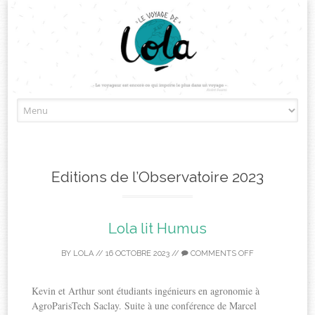
Skip
to
content
Editions de l’Observatoire 2023
Lola lit Humus
BY
LOLA
//
16 OCTOBRE 2023
//
COMMENTS OFF
Kevin et Arthur sont étudiants ingénieurs en agronomie à
AgroParisTech Saclay. Suite à une conférence de Marcel