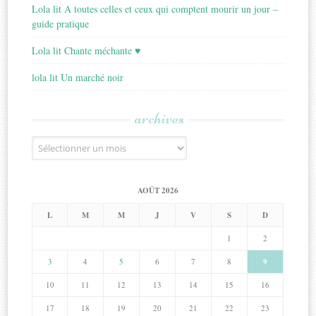
Lola lit A toutes celles et ceux qui comptent mourir un jour –
guide pratique
Lola lit Chante méchante ♥
lola lit Un marché noir
archives
Archives
AOÛT 2026
L
M
M
J
V
S
D
1
2
3
4
5
6
7
8
9
10
11
12
13
14
15
16
17
18
19
20
21
22
23