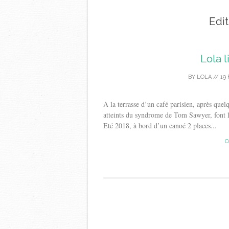
Edi
Lola 
BY
LOLA
//
19 
A la terrasse d’un café parisien, après quel
atteints du syndrome de Tom Sawyer, font l
Eté 2018, à bord d’un canoé 2 places...
C