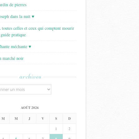
ardin de pierres
Joseph dans la nuit ♥
A toutes celles et ceux qui comptent mourir
 guide pratique
Chante méchante ♥
Un marché noir
archives
AOÛT 2026
M
M
J
V
S
D
1
2
4
5
6
7
9