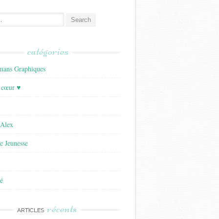
catégories
ans Graphiques
 cœur ♥
'Alex
re Jeunesse
é
récents
ARTICLES