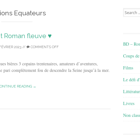
Search
tions Equateurs
for:
lit Roman fleuve ♥
BD – Rom
FÉVRIER 2023
//
COMMENTS OFF
Coups de
ques bières 3 copains trentenaires, amateurs d’aventures,
Films
e pari complètement fou de descendre la Seine jusqu’à la mer.
Le défi d
ONTINUE READING →
Littératu
Livres
Non class