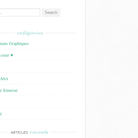
catégories
ans Graphiques
 cœur ♥
'Alex
re Jeunesse
é
récents
ARTICLES