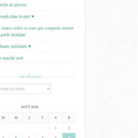
ardin de pierres
Joseph dans la nuit ♥
A toutes celles et ceux qui comptent mourir
 guide pratique
Chante méchante ♥
Un marché noir
archives
AOÛT 2026
M
M
J
V
S
D
1
2
4
5
6
7
8