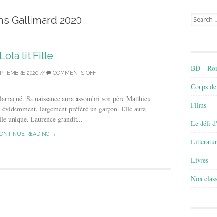
Search
ns Gallimard 2020
for:
Lola lit Fille
BD – Rom
EPTEMBRE 2020
//
COMMENTS OFF
Coups de
Barraqué. Sa naissance aura assombri son père Matthieu
Films
t, évidemment, largement préféré un garçon. Elle aura
ille unique. Laurence grandit...
Le défi d
ONTINUE READING →
Littératu
Livres
Non class