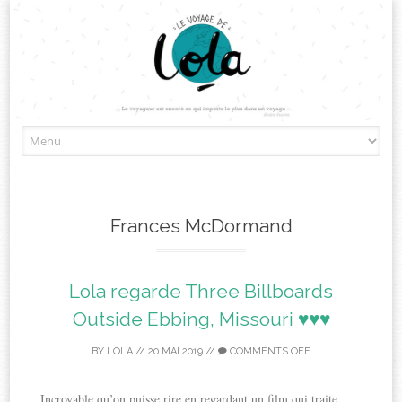
Skip
to
content
Frances McDormand
Lola regarde Three Billboards
Outside Ebbing, Missouri ♥♥♥
BY
LOLA
//
20 MAI 2019
//
COMMENTS OFF
Incroyable qu’on puisse rire en regardant un film qui traite