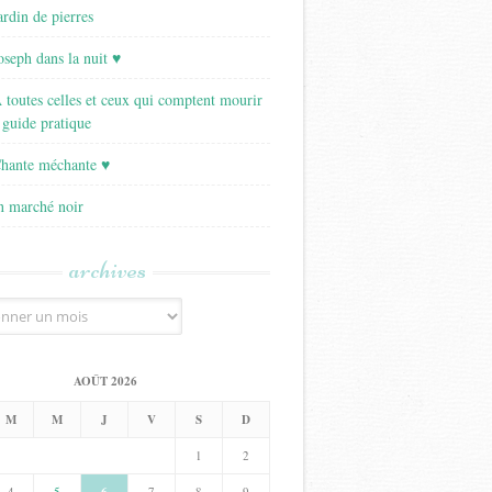
ardin de pierres
Joseph dans la nuit ♥
A toutes celles et ceux qui comptent mourir
 guide pratique
Chante méchante ♥
Un marché noir
archives
AOÛT 2026
M
M
J
V
S
D
1
2
4
5
7
8
9