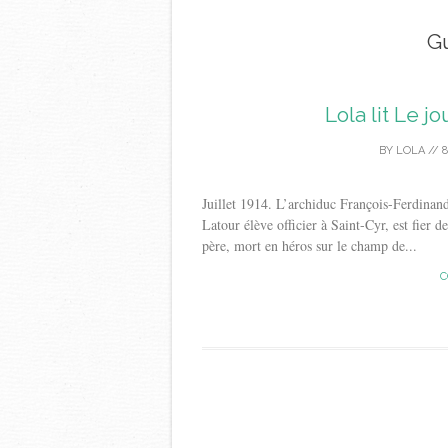
G
Lola lit Le j
BY
LOLA
//
8
Juillet 1914. L’archiduc François-Ferdinand
Latour élève officier à Saint-Cyr, est fier d
père, mort en héros sur le champ de...
C