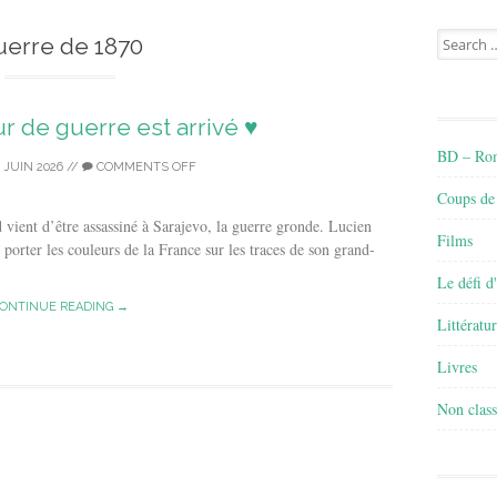
Search
uerre de 1870
for:
our de guerre est arrivé ♥
BD – Rom
 JUIN 2026
//
COMMENTS OFF
Coups de
 vient d’être assassiné à Sarajevo, la guerre gronde. Lucien
Films
e porter les couleurs de la France sur les traces de son grand-
Le défi d
ONTINUE READING →
Littératu
Livres
Non class