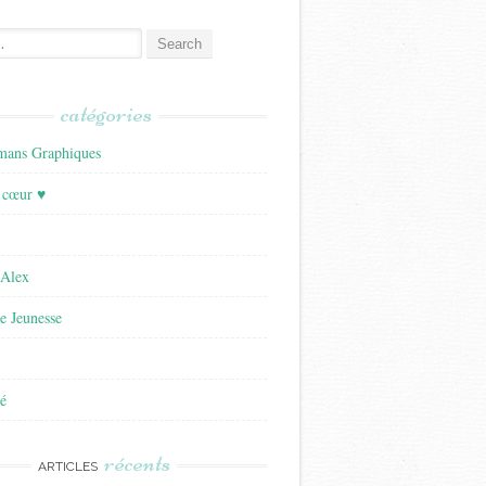
catégories
ans Graphiques
 cœur ♥
'Alex
re Jeunesse
é
récents
ARTICLES