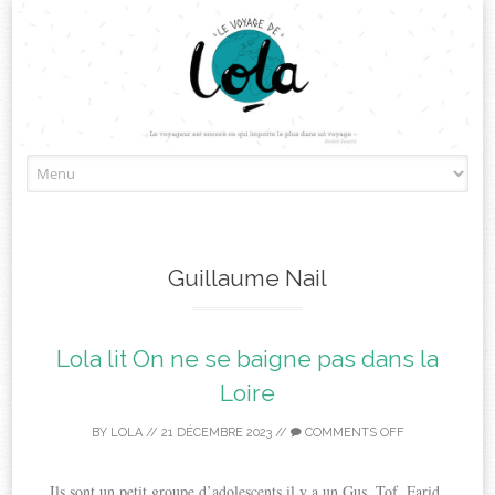
Skip
to
content
Guillaume Nail
Lola lit On ne se baigne pas dans la
Loire
BY
LOLA
//
21 DÉCEMBRE 2023
//
COMMENTS OFF
Ils sont un petit groupe d’adolescents il y a un Gus, Tof, Farid,