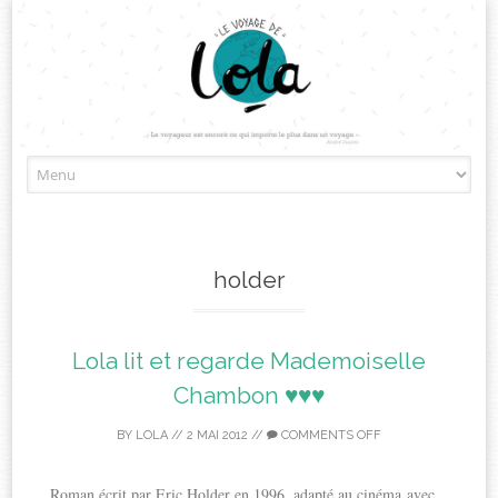
Skip
to
content
holder
Lola lit et regarde Mademoiselle
Chambon ♥♥♥
BY
LOLA
//
2 MAI 2012
//
COMMENTS OFF
Roman écrit par Eric Holder en 1996, adapté au cinéma avec