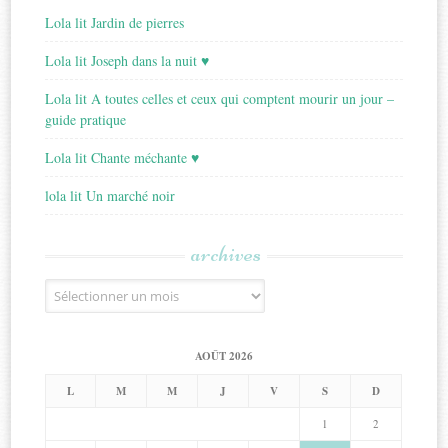
Lola lit Jardin de pierres
Lola lit Joseph dans la nuit ♥
Lola lit A toutes celles et ceux qui comptent mourir un jour –
guide pratique
Lola lit Chante méchante ♥
lola lit Un marché noir
archives
Archives
AOÛT 2026
L
M
M
J
V
S
D
1
2