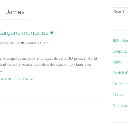
Search
James
for:
t Garçons manqués ♥
BD – Rom
29 MAI 2024
//
COMMENTS OFF
Coups de
ersonnages principaux et uniques de cette BD géniale. Au fil
Films
trait de notre société, abordent des sujets importants avec
...
Le défi d
ONTINUE READING →
Littératu
Livres
Non class