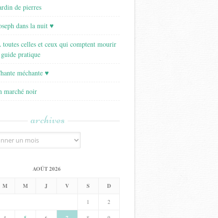
ardin de pierres
Joseph dans la nuit ♥
A toutes celles et ceux qui comptent mourir
 guide pratique
Chante méchante ♥
Un marché noir
archives
AOÛT 2026
M
M
J
V
S
D
1
2
4
5
6
8
9