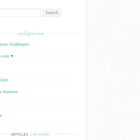
catégories
ans Graphiques
 cœur ♥
'Alex
re Jeunesse
é
récents
ARTICLES