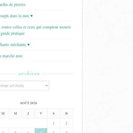
ardin de pierres
Joseph dans la nuit ♥
A toutes celles et ceux qui comptent mourir
 guide pratique
Chante méchante ♥
Un marché noir
archives
AOÛT 2026
M
M
J
V
S
D
1
2
4
5
6
8
9