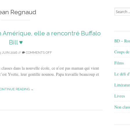
Search
ean Regnaud
for:
 Amérique, elle a rencontré Buffalo
BD – Rom
Bill ♥
Coups de
5 JUIN 2016
//
COMMENTS OFF
Films
s classes dans la nouvelle école, ce n’est pas maman qui vient
Le défi d
 c’est Yvette, leur gentille nounou. Papa travaille beaucoup et
Littératu
ONTINUE READING →
Livres
Non class