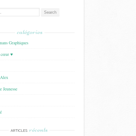
catégories
ans Graphiques
 cœur ♥
'Alex
re Jeunesse
é
récents
ARTICLES