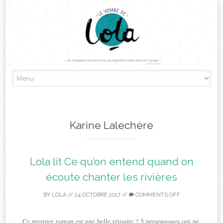
Skip
to
content
Karine Lalechère
Lola lit Ce qu’on entend quand on
écoute chanter les rivières
BY
LOLA
//
24 OCTOBRE 2017
//
COMMENTS OFF
Ce premier roman est une belle réussite ! 5 personnages qui ne