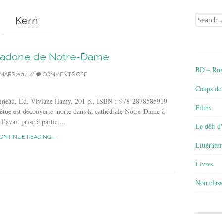
Search
Kern
for:
a Madone de Notre-Dame
BD – Rom
 MARS 2014
//
COMMENTS OFF
Coups de
gneau, Ed. Viviane Hamy, 201 p., ISBN : 978-2878585919
Films
êtue est découverte morte dans la cathédrale Notre-Dame à
’avait prise à partie,...
Le défi d
ONTINUE READING →
Littératu
Livres
Non class