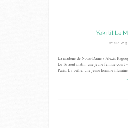
Yaki lit L
BY
YAKI
//
5
La madone de Notre-Dame / Alexis Ragou
Le 16 août matin, une jeune femme court v
Paris. La veille, une jeune homme illuminé l
C