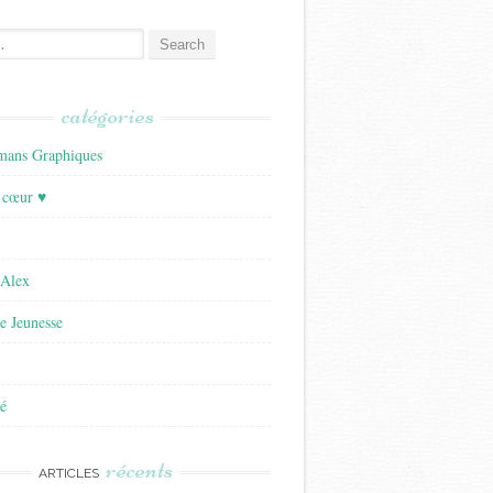
catégories
ans Graphiques
 cœur ♥
'Alex
re Jeunesse
é
récents
ARTICLES