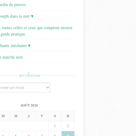
ardin de pierres
Joseph dans la nuit ♥
A toutes celles et ceux qui comptent mourir
 guide pratique
Chante méchante ♥
Un marché noir
archives
AOÛT 2026
M
M
J
V
S
D
1
2
4
5
6
7
8