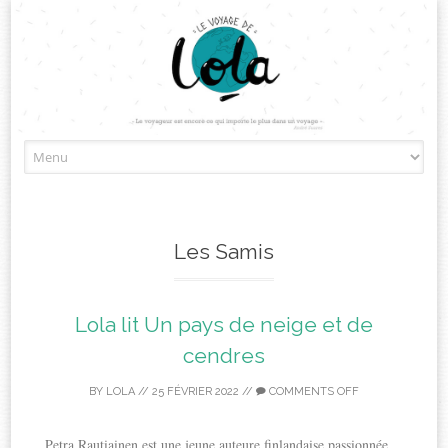
Skip
to
content
Les Samis
Lola lit Un pays de neige et de
cendres
BY
LOLA
//
25 FÉVRIER 2022
//
COMMENTS OFF
Petra Rautiainen est une jeune auteure finlandaise passionnée