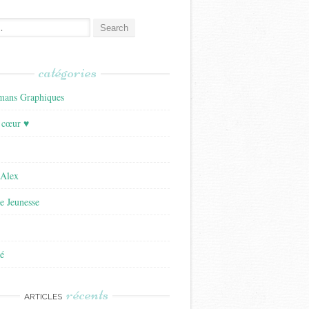
catégories
ans Graphiques
 cœur ♥
'Alex
re Jeunesse
é
récents
ARTICLES