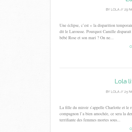
BY
LOLA
//
29 N
Une éclipse, c’est « la disparition tempora
dit le Larousse. Pourquoi Camille disparait
bébé Rose et son mari ? On ne...
C
Lola li
BY
LOLA
//
25 N
La fille du miroir s’appelle Charlotte et le
compagnon l’a bien amochée, ce sera la derniè
terrifiante des femmes mortes sous...
C