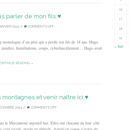
10
us parler de mon fils ♥
17
JANVIER 2025
//
COMMENTS OFF
24
31
ong monologue d’un père qui a perdu son fils de 14 ans. Hugo
« Juil
e : insultes, humiliations, coups, cyberharcèlement… Hugo avait
ONTINUE READING →
s montagnes et venir naître ici ♥
DÉCEMBRE 2024
//
COMMENTS OFF
s le Mercantour aujourd’hui. Elles ont chacune de leur côté
e coin reculé, perdu en altitude. Astrid est venue s’isoler du