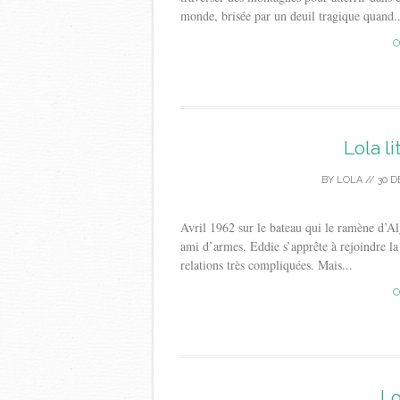
monde, brisée par un deuil tragique quand..
C
Lola l
BY
LOLA
//
30 
Avril 1962 sur le bateau qui le ramène d’Al
ami d’armes. Eddie s’apprête à rejoindre l
relations très compliquées. Mais...
C
Lo