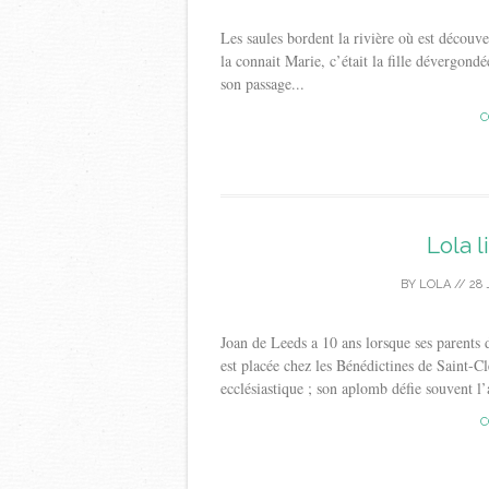
Les saules bordent la rivière où est découve
la connait Marie, c’était la fille dévergond
son passage...
C
Lola l
BY
LOLA
//
28 
Joan de Leeds a 10 ans lorsque ses parents d
est placée chez les Bénédictines de Saint-C
ecclésiastique ; son aplomb défie souvent l’a
C