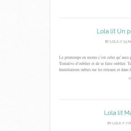
Lola lit Un
BY
LOLA
//
25 N
Le printemps en moins c’est celui qu’aura p
Tentative d’oublier et de se faire oublier. 
humiliations subies sur les réseaux et dans l
C
Lola lit 
BY
LOLA
//
7 