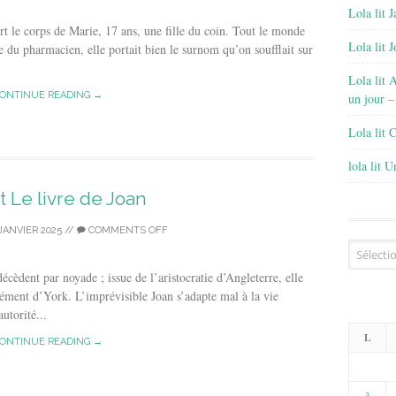
Lola lit J
rt le corps de Marie, 17 ans, une fille du coin. Tout le monde
Lola lit 
ée du pharmacien, elle portait bien le surnom qu’on soufflait sur
Lola lit 
ONTINUE READING →
un jour –
Lola lit 
lola lit 
it Le livre de Joan
JANVIER 2025
//
COMMENTS OFF
Archives
écèdent par noyade ; issue de l’aristocratie d’Angleterre, elle
lément d’York. L’imprévisible Joan s’adapte mal à la vie
utorité...
L
ONTINUE READING →
3