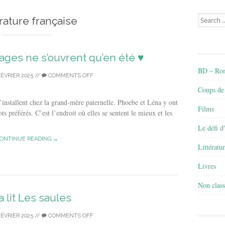
Search
érature française
for:
llages ne s’ouvrent qu’en été ♥
BD – Rom
FÉVRIER 2025
//
COMMENTS OFF
Coups de
s’installent chez la grand-mère paternelle. Phoebe et Léna y ont
Films
ots préférés. C’est l’endroit où elles se sentent le mieux et les
Le défi d
ONTINUE READING →
Littératu
Livres
Non class
a lit Les saules
FÉVRIER 2025
//
COMMENTS OFF