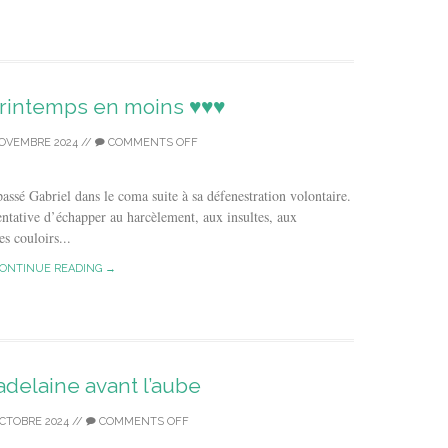
 printemps en moins ♥♥♥
OVEMBRE 2024
//
COMMENTS OFF
assé Gabriel dans le coma suite à sa défenestration volontaire.
Tentative d’échapper au harcèlement, aux insultes, aux
es couloirs...
ONTINUE READING →
Madelaine avant l’aube
OCTOBRE 2024
//
COMMENTS OFF