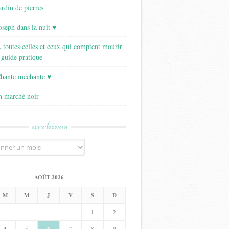
ardin de pierres
Joseph dans la nuit ♥
A toutes celles et ceux qui comptent mourir
 guide pratique
Chante méchante ♥
Un marché noir
archives
AOÛT 2026
M
M
J
V
S
D
1
2
4
5
7
8
9