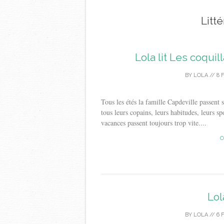
Litt
Lola lit Les coqui
BY
LOLA
//
8 
Tous les étés la famille Capdeville passent 
tous leurs copains, leurs habitudes, leurs sp
vacances passent toujours trop vite....
C
Lol
BY
LOLA
//
6 