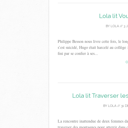
Lola lit Vo
BY
LOLA
//
3 
Philippe Besson nous livre cette fois, le l
s’est suicidé, Hugo était harcelé au collèg
fini par se confier à ses...
C
Lola lit Traverser le
BY
LOLA
//
31 
La rencontre inattendue de deux femmes dan
traverser des montagnes pour atterrir dans c