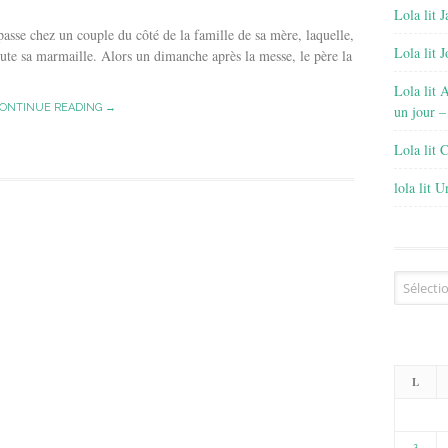
Lola lit J
passe chez un couple du côté de la famille de sa mère, laquelle,
Lola lit 
oute sa marmaille. Alors un dimanche après la messe, le père la
Lola lit 
ONTINUE READING →
un jour –
Lola lit 
lola lit 
Archives
L
3