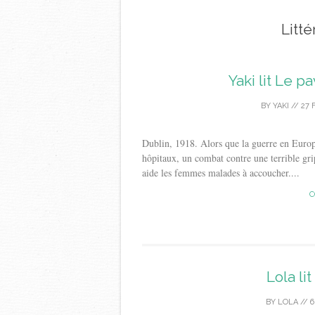
Litté
Yaki lit Le 
BY
YAKI
//
27 
Dublin, 1918. Alors que la guerre en Europe
hôpitaux, un combat contre une terrible grip
aide les femmes malades à accoucher....
C
Lola li
BY
LOLA
//
6