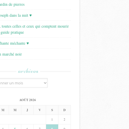
ardin de pierres
Joseph dans la nuit ♥
A toutes celles et ceux qui comptent mourir
 guide pratique
Chante méchante ♥
Un marché noir
archives
AOÛT 2026
M
M
J
V
S
D
1
2
4
5
6
7
9