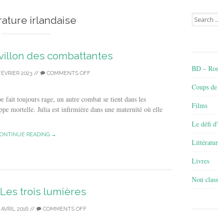
Search
rature irlandaise
for:
pavillon des combattantes
BD – Rom
FÉVRIER 2023
//
COMMENTS OFF
Coups de
 fait toujours rage, un autre combat se tient dans les
Films
pe mortelle. Julia est infirmière dans une maternité où elle
Le défi d
ONTINUE READING →
Littératu
Livres
Non class
t Les trois lumières
 AVRIL 2016
//
COMMENTS OFF