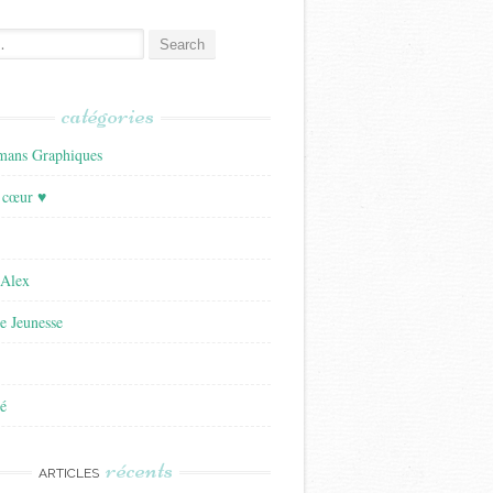
catégories
ans Graphiques
 cœur ♥
'Alex
re Jeunesse
é
récents
ARTICLES