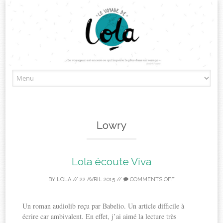
Skip
to
content
Lowry
Lola écoute Viva
BY
LOLA
//
22 AVRIL 2015
//
COMMENTS OFF
Un roman audiolib reçu par Babelio. Un article difficile à
écrire car ambivalent. En effet, j’ai aimé la lecture très