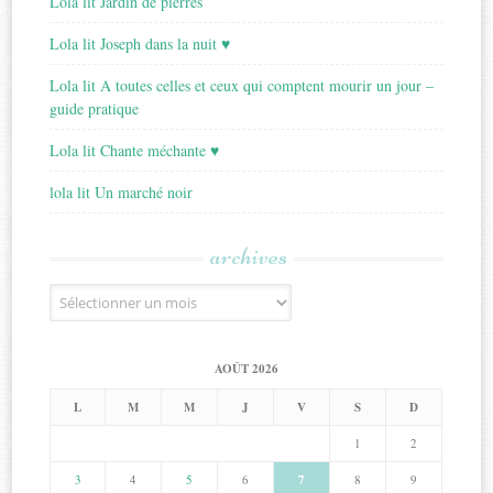
Lola lit Jardin de pierres
Lola lit Joseph dans la nuit ♥
Lola lit A toutes celles et ceux qui comptent mourir un jour –
guide pratique
Lola lit Chante méchante ♥
lola lit Un marché noir
archives
Archives
AOÛT 2026
L
M
M
J
V
S
D
1
2
3
4
5
6
7
8
9