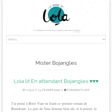
Skip
to
content
Mister Bojangles
Lola lit En attendant Bojangles ♥♥♥
BY
LOLA
//
24 FÉVRIER 2016
//
COMMENTS OFF
J’ai pensé à Boris Vian en lisant ce premier roman de
Bourdeaut. Le jazz de Nina Simone bien sûr, et la poésie, la