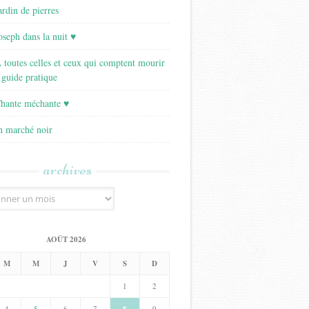
ardin de pierres
Joseph dans la nuit ♥
A toutes celles et ceux qui comptent mourir
 guide pratique
Chante méchante ♥
Un marché noir
archives
AOÛT 2026
M
M
J
V
S
D
1
2
4
5
6
7
9