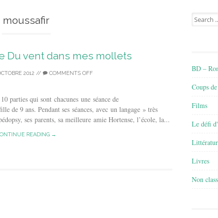
Search
moussafir
for:
rde Du vent dans mes mollets
BD – Rom
OCTOBRE 2012
//
COMMENTS OFF
Coups de
 10 parties qui sont chacunes une séance de
Films
ille de 9 ans. Pendant ses séances, avec un langage » très
pédopsy, ses parents, sa meilleure amie Hortense, l’école, la...
Le défi d
ONTINUE READING →
Littératu
Livres
Non class