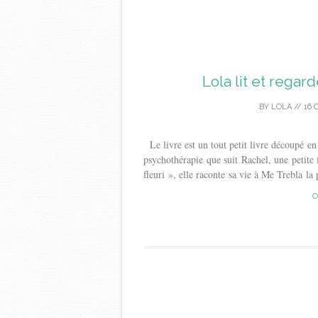
Lola lit et rega
BY
LOLA
//
16 
Le livre est un tout petit livre découpé en
psychothérapie que suit Rachel, une petite f
fleuri », elle raconte sa vie à Me Trebla la 
C