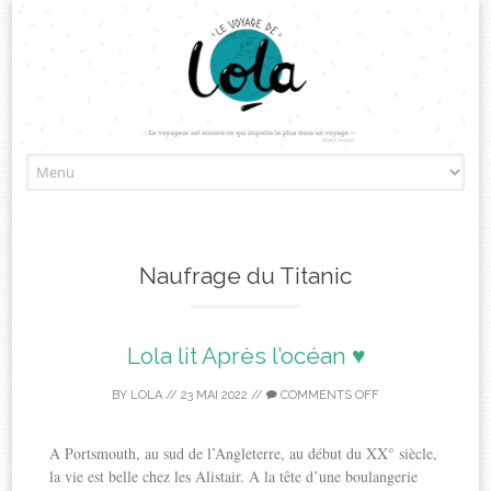
Skip
to
content
Naufrage du Titanic
Lola lit Après l’océan ♥
BY
LOLA
//
23 MAI 2022
//
COMMENTS OFF
A Portsmouth, au sud de l’Angleterre, au début du XX° siècle,
la vie est belle chez les Alistair. A la tête d’une boulangerie