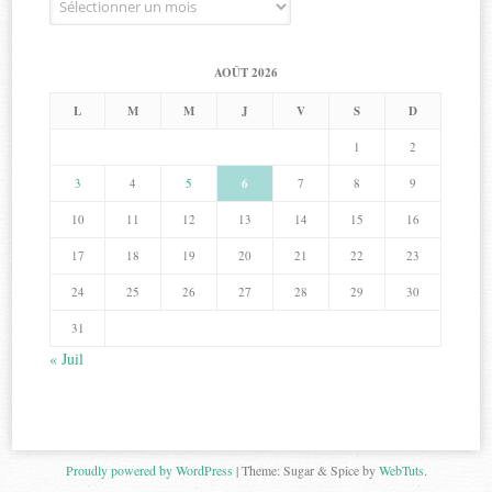
AOÛT 2026
L
M
M
J
V
S
D
1
2
3
4
5
6
7
8
9
10
11
12
13
14
15
16
17
18
19
20
21
22
23
24
25
26
27
28
29
30
31
« Juil
Proudly powered by WordPress
|
Theme: Sugar & Spice by
WebTuts
.