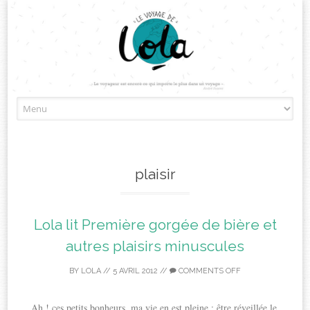
Skip
to
content
plaisir
Lola lit Première gorgée de bière et
autres plaisirs minuscules
BY
LOLA
//
5 AVRIL 2012
//
COMMENTS OFF
Ah ! ces petits bonheurs, ma vie en est pleine : être réveillée le