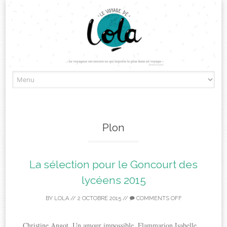
Skip
to
content
Plon
La sélection pour le Goncourt des
lycéens 2015
BY
LOLA
//
2 OCTOBRE 2015
//
COMMENTS OFF
Christine Angot, Un amour impossible, Flammarion Isabelle