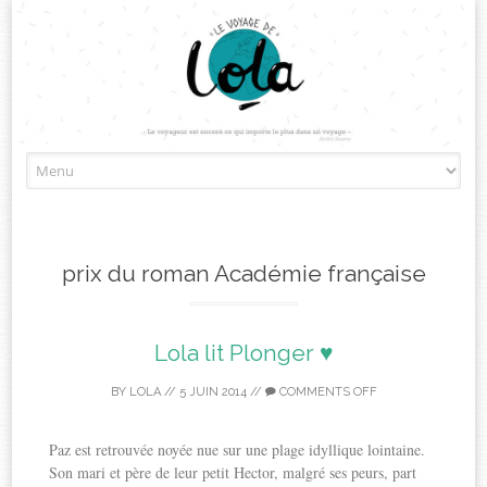
Skip
to
content
prix du roman Académie française
Lola lit Plonger ♥
BY
LOLA
//
5 JUIN 2014
//
COMMENTS OFF
Paz est retrouvée noyée nue sur une plage idyllique lointaine.
Son mari et père de leur petit Hector, malgré ses peurs, part