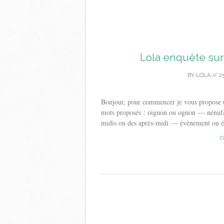
Lola enquête sur
BY
LOLA
//
2
Bonjour, pour commencer je vous propose un
mots proposés : oignon ou ognon — nénufar
midis ou des après-midi — évènement ou é
C