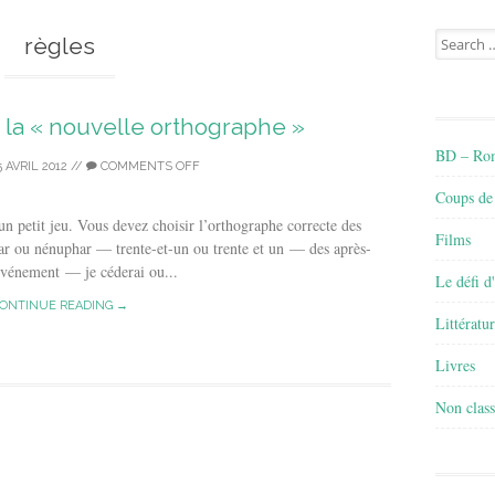
Search
règles
for:
 la « nouvelle orthographe »
BD – Rom
5 AVRIL 2012
//
COMMENTS OFF
Coups de
 petit jeu. Vous devez choisir l’orthographe correcte des
Films
 ou nénuphar — trente-et-un ou trente et un — des après-
vénement — je céderai ou...
Le défi d
ONTINUE READING →
Littératu
Livres
Non class