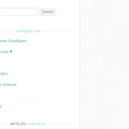
catégories
ans Graphiques
 cœur ♥
'Alex
re Jeunesse
é
récents
ARTICLES