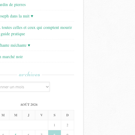
ardin de pierres
Joseph dans la nuit ♥
A toutes celles et ceux qui comptent mourir
 guide pratique
Chante méchante ♥
Un marché noir
archives
AOÛT 2026
M
M
J
V
S
D
1
2
4
5
6
7
9