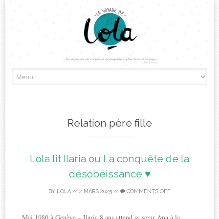
Skip
to
content
Relation père fille
Lola lit Ilaria ou La conquête de la
désobéissance ♥
BY
LOLA
//
2 MARS 2025
//
COMMENTS OFF
Mai 1980 à Genève – Ilaria 8 ans attend sa sœur Ana à la