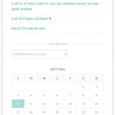
Lola lit A toutes celles et ceux qui comptent mourir un jour –
guide pratique
Lola lit Chante méchante ♥
lola lit Un marché noir
archives
Archives
AOÛT 2026
L
M
M
J
V
S
D
1
2
3
4
5
6
7
8
9
10
11
12
13
14
15
16
17
18
19
20
21
22
23