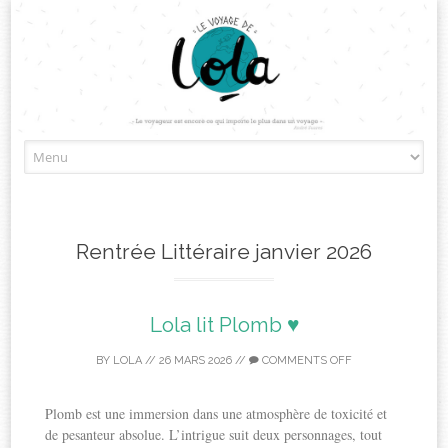
Skip
to
content
Rentrée Littéraire janvier 2026
Lola lit Plomb ♥
BY
LOLA
//
26 MARS 2026
//
COMMENTS OFF
Plomb est une immersion dans une atmosphère de toxicité et
de pesanteur absolue. L’intrigue suit deux personnages, tout