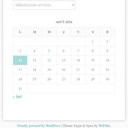
Archives
AOÛT 2026
L
M
M
J
V
S
D
1
2
3
4
5
6
7
8
9
10
11
12
13
14
15
16
17
18
19
20
21
22
23
24
25
26
27
28
29
30
31
« Juil
Proudly powered by WordPress
|
Theme: Sugar & Spice by
WebTuts
.