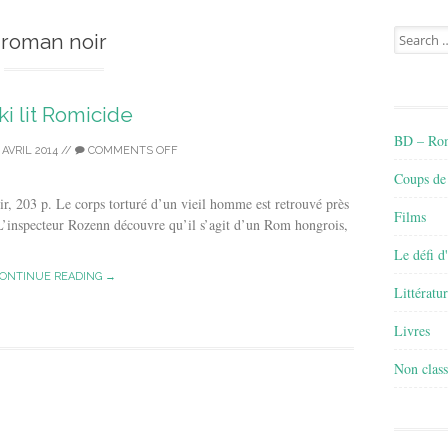
Search
roman noir
for:
ki lit Romicide
BD – Rom
 AVRIL 2014
//
COMMENTS OFF
Coups de
r, 203 p. Le corps torturé d’un vieil homme est retrouvé près
Films
. L’inspecteur Rozenn découvre qu’il s’agit d’un Rom hongrois,
Le défi d
ONTINUE READING →
Littératu
Livres
Non class