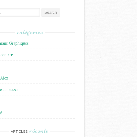
catégories
ans Graphiques
 cœur ♥
'Alex
re Jeunesse
é
récents
ARTICLES