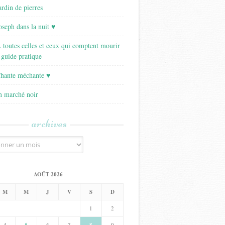
ardin de pierres
Joseph dans la nuit ♥
A toutes celles et ceux qui comptent mourir
 guide pratique
Chante méchante ♥
Un marché noir
archives
AOÛT 2026
M
M
J
V
S
D
1
2
4
5
6
7
9