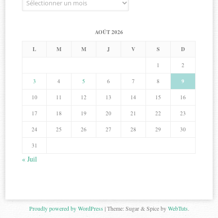
AOÛT 2026
L
M
M
J
V
S
D
1
2
3
4
5
6
7
8
9
10
11
12
13
14
15
16
17
18
19
20
21
22
23
24
25
26
27
28
29
30
31
« Juil
Proudly powered by WordPress
|
Theme: Sugar & Spice by
WebTuts
.