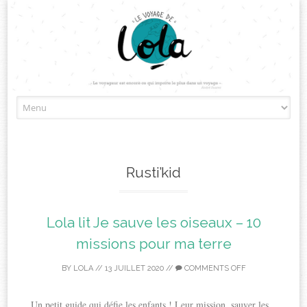
Skip
to
content
Rusti’kid
Lola lit Je sauve les oiseaux – 10
missions pour ma terre
BY
LOLA
//
13 JUILLET 2020
//
COMMENTS OFF
Un petit guide qui défie les enfants ! Leur mission, sauver les