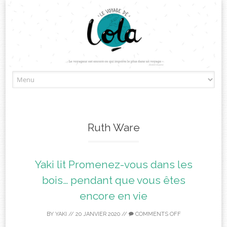
Skip
to
content
Ruth Ware
Yaki lit Promenez-vous dans les
bois… pendant que vous êtes
encore en vie
BY
YAKI
//
20 JANVIER 2020
//
COMMENTS OFF