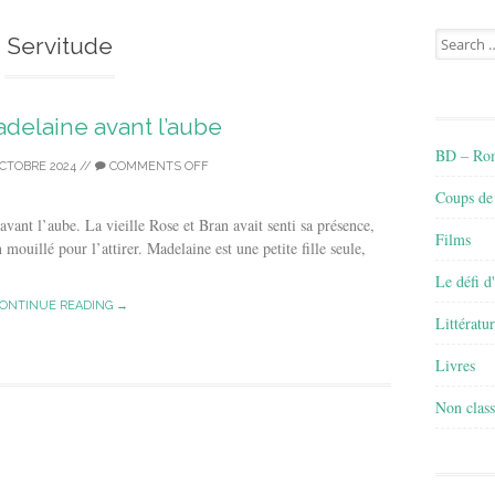
Search
Servitude
for:
Madelaine avant l’aube
BD – Rom
OCTOBRE 2024
//
COMMENTS OFF
Coups de
avant l’aube. La vieille Rose et Bran avait senti sa présence,
Films
ouillé pour l’attirer. Madelaine est une petite fille seule,
Le défi d
ONTINUE READING →
Littératu
Livres
Non class