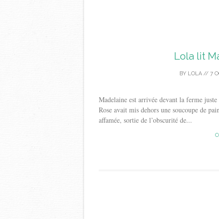
Lola lit 
BY
LOLA
//
7 
Madelaine est arrivée devant la ferme juste 
Rose avait mis dehors une soucoupe de pain m
affamée, sortie de l’obscurité de...
C