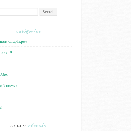
catégories
ans Graphiques
 cœur ♥
'Alex
re Jeunesse
é
récents
ARTICLES