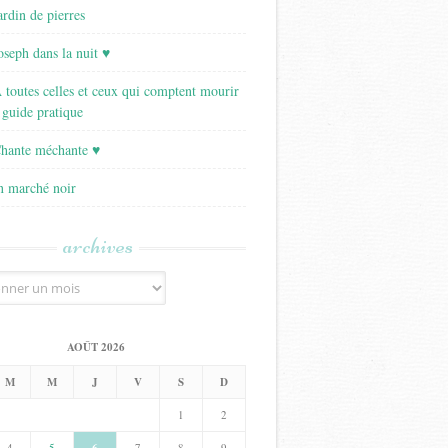
ardin de pierres
Joseph dans la nuit ♥
A toutes celles et ceux qui comptent mourir
 guide pratique
Chante méchante ♥
Un marché noir
archives
AOÛT 2026
M
M
J
V
S
D
1
2
4
5
7
8
9