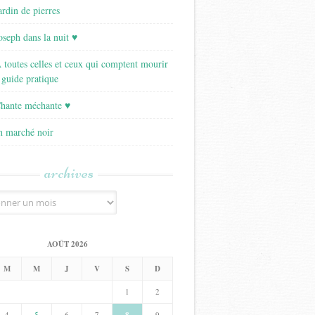
ardin de pierres
Joseph dans la nuit ♥
A toutes celles et ceux qui comptent mourir
 guide pratique
Chante méchante ♥
Un marché noir
archives
AOÛT 2026
M
M
J
V
S
D
1
2
4
5
6
7
9