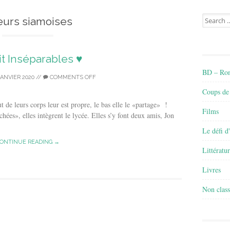
Search
urs siamoises
for:
lit Inséparables ♥
BD – Rom
JANVIER 2020
//
COMMENTS OFF
Coups de
 de leurs corps leur est propre, le bas elle le «partage» !
Films
ées», elles intègrent le lycée. Elles s’y font deux amis, Jon
Le défi d
ONTINUE READING →
Littératu
Livres
Non class