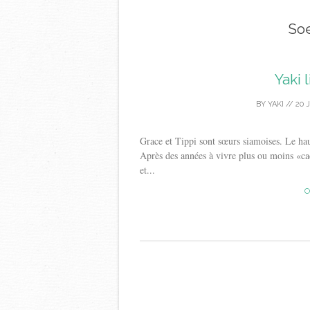
Soe
Yaki 
BY
YAKI
//
20 
Grace et Tippi sont sœurs siamoises. Le haut
Après des années à vivre plus ou moins «cach
et...
C