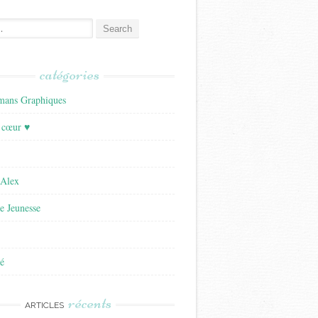
catégories
ans Graphiques
 cœur ♥
'Alex
re Jeunesse
é
récents
ARTICLES